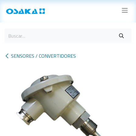
Ir al contenido
SENSORES / CONVERTIDORES