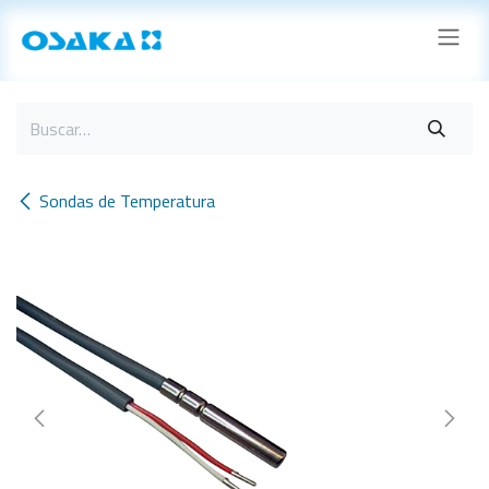
Ir al contenido
Sondas de Temperatura