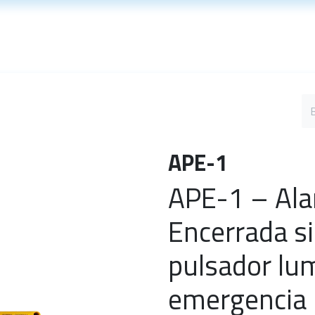
Soporte técnico
Noticias
APE-1
APE-1 – Al
Encerrada si
pulsador lu
emergencia