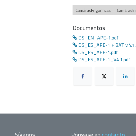
CamárasFrígorificas
CamárasIn
Documentos
DS_EN_APE-1.pdf
DS_ES_APE-1 + BAT v.4.1.
DS_ES_APE-1.pdf
DS_ES_APE-1_V4.1.pdf
Síganos
Póngase en
contacto