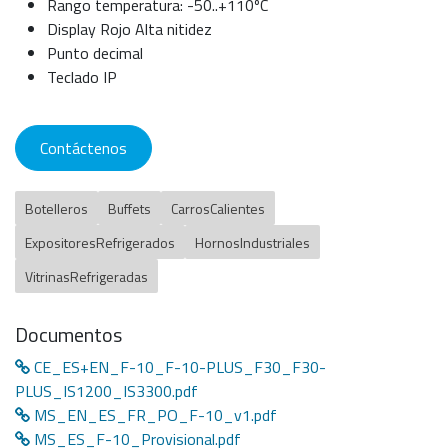
Rango temperatura: -50..+110ºC
Display Rojo Alta nitidez
Punto decimal
Teclado IP
Contáctenos
Botelleros
Buffets
CarrosCalientes
ExpositoresRefrigerados
HornosIndustriales
VitrinasRefrigeradas
Documentos
CE_ES+EN_F-10_F-10-PLUS_F30_F30-
PLUS_IS1200_IS3300.pdf
MS_EN_ES_FR_PO_F-10_v1.pdf
MS_ES_F-10_Provisional.pdf