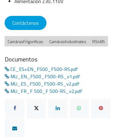
Alimentación 230..110V
Contáctenos
CamárasFrígorificas
CamárasIndustriales
RS485
Documentos
CE_ES+EN_F500_F500-RS.pdf
MU_EN_F500_F500-RS_v1.pdf
MU_ES_F500_F500-RS_v2.pdf
MU_FR_F 500_F 500-RS_v2.pdf