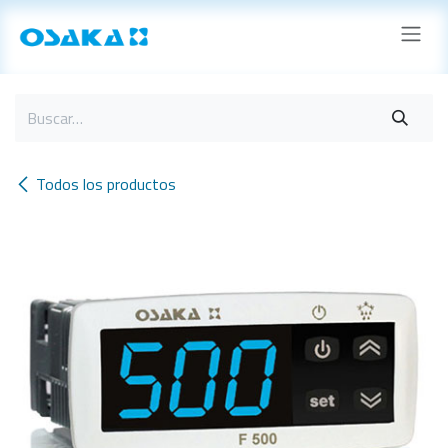
Ir al contenido
Todos los productos