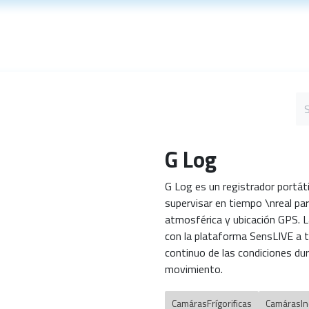
cts
Technical Support
Blog
G Log
G Log es un registrador portát
supervisar en tiempo \nreal p
atmosférica y ubicación GPS. L
con la plataforma SensLIVE a tr
continuo de las condiciones dur
movimiento.
CamárasFrígorificas
CamárasIn