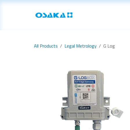
Skip to Content
Home
Our Produ
All Products
Legal Metrology
G Log